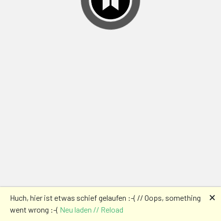
🗙
Huch, hier ist etwas schief gelaufen :-( // Oops, something
went wrong :-(
Neu laden // Reload