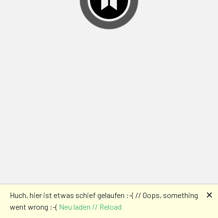
🗙
Huch, hier ist etwas schief gelaufen :-( // Oops, something
went wrong :-(
Neu laden // Reload