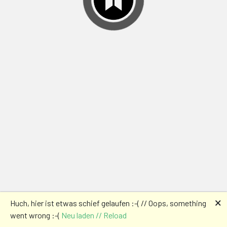
🗙
Huch, hier ist etwas schief gelaufen :-( // Oops, something
went wrong :-(
Neu laden // Reload