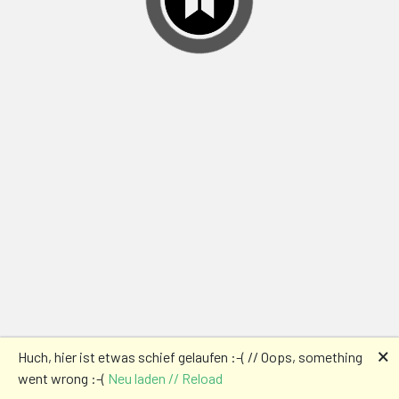
🗙
Huch, hier ist etwas schief gelaufen :-( // Oops, something
went wrong :-(
Neu laden // Reload