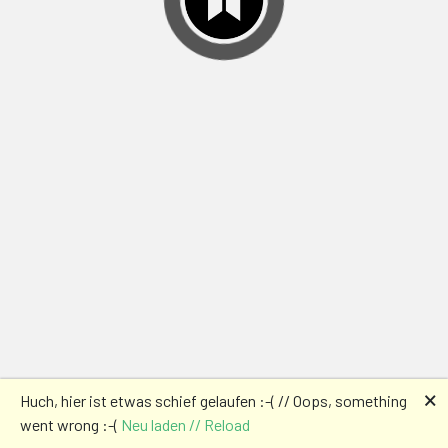
🗙
Huch, hier ist etwas schief gelaufen :-( // Oops, something
went wrong :-(
Neu laden // Reload