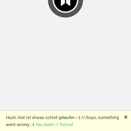
🗙
Huch, hier ist etwas schief gelaufen :-( // Oops, something
went wrong :-(
Neu laden // Reload