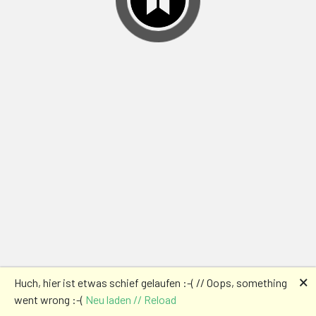
🗙
Huch, hier ist etwas schief gelaufen :-( // Oops, something
went wrong :-(
Neu laden // Reload