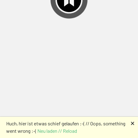
🗙
Huch, hier ist etwas schief gelaufen :-( // Oops, something
went wrong :-(
Neu laden // Reload