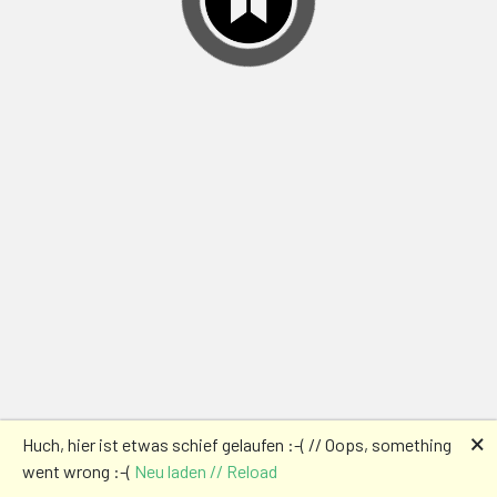
🗙
Huch, hier ist etwas schief gelaufen :-( // Oops, something
went wrong :-(
Neu laden // Reload