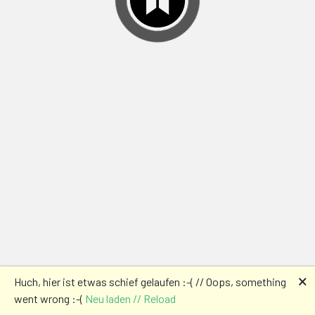
🗙
Huch, hier ist etwas schief gelaufen :-( // Oops, something
went wrong :-(
Neu laden // Reload