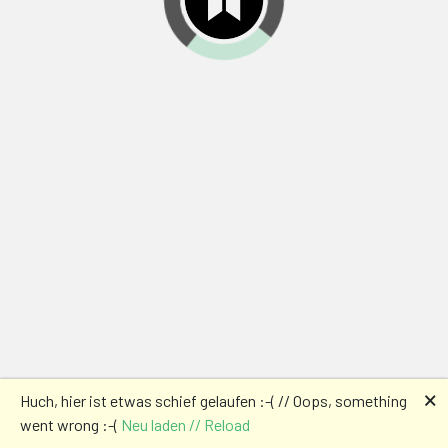
🗙
Huch, hier ist etwas schief gelaufen :-( // Oops, something
went wrong :-(
Neu laden // Reload