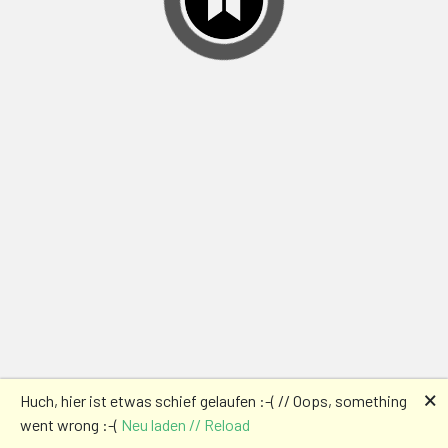
🗙
Huch, hier ist etwas schief gelaufen :-( // Oops, something
went wrong :-(
Neu laden // Reload