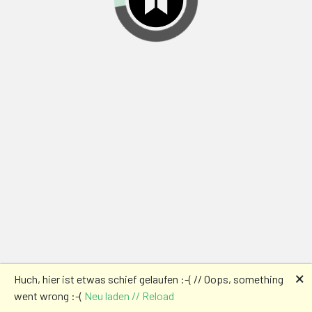
🗙
Huch, hier ist etwas schief gelaufen :-( // Oops, something
went wrong :-(
Neu laden // Reload