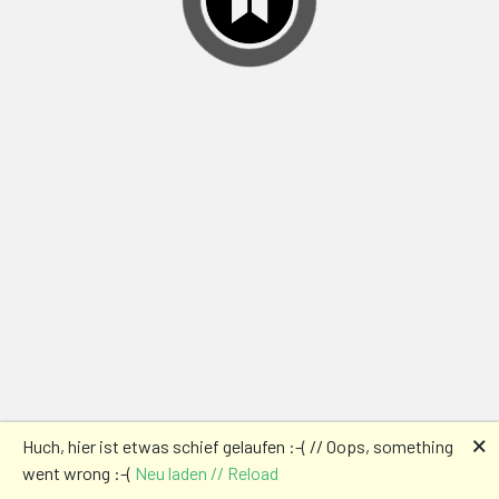
🗙
Huch, hier ist etwas schief gelaufen :-( // Oops, something
went wrong :-(
Neu laden // Reload