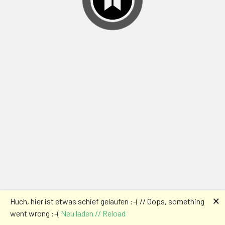
🗙
Huch, hier ist etwas schief gelaufen :-( // Oops, something
went wrong :-(
Neu laden // Reload