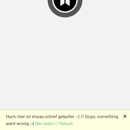
🗙
Huch, hier ist etwas schief gelaufen :-( // Oops, something
went wrong :-(
Neu laden // Reload