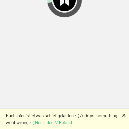
🗙
Huch, hier ist etwas schief gelaufen :-( // Oops, something
went wrong :-(
Neu laden // Reload