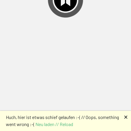
🗙
Huch, hier ist etwas schief gelaufen :-( // Oops, something
went wrong :-(
Neu laden // Reload