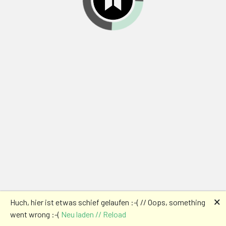
🗙
Huch, hier ist etwas schief gelaufen :-( // Oops, something
went wrong :-(
Neu laden // Reload