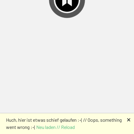
🗙
Huch, hier ist etwas schief gelaufen :-( // Oops, something
went wrong :-(
Neu laden // Reload