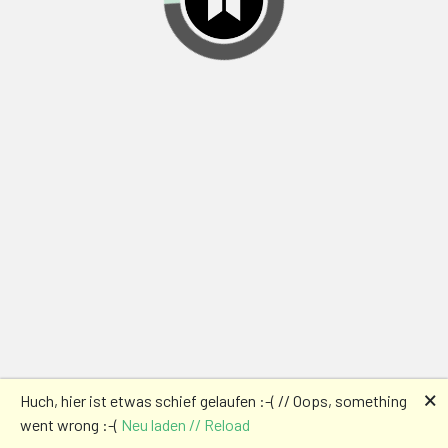
🗙
Huch, hier ist etwas schief gelaufen :-( // Oops, something
went wrong :-(
Neu laden // Reload