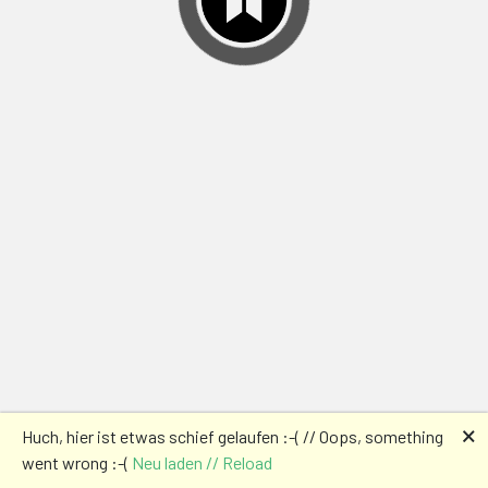
🗙
Huch, hier ist etwas schief gelaufen :-( // Oops, something
went wrong :-(
Neu laden // Reload