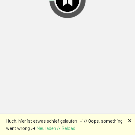
🗙
Huch, hier ist etwas schief gelaufen :-( // Oops, something
went wrong :-(
Neu laden // Reload