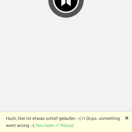
🗙
Huch, hier ist etwas schief gelaufen :-( // Oops, something
went wrong :-(
Neu laden // Reload