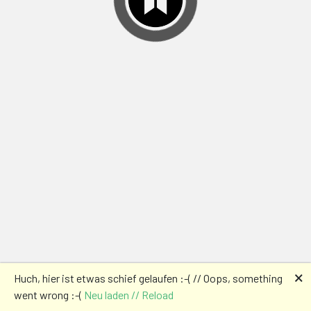
🗙
Huch, hier ist etwas schief gelaufen :-( // Oops, something
went wrong :-(
Neu laden // Reload