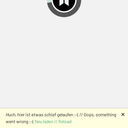
🗙
Huch, hier ist etwas schief gelaufen :-( // Oops, something
went wrong :-(
Neu laden // Reload