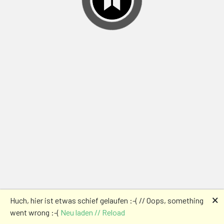
🗙
Huch, hier ist etwas schief gelaufen :-( // Oops, something
went wrong :-(
Neu laden // Reload