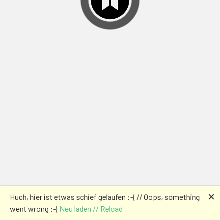
🗙
Huch, hier ist etwas schief gelaufen :-( // Oops, something
went wrong :-(
Neu laden // Reload