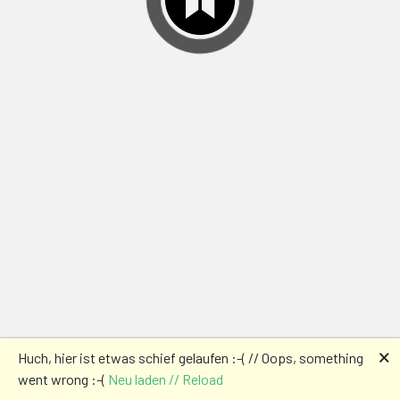
🗙
Huch, hier ist etwas schief gelaufen :-( // Oops, something
went wrong :-(
Neu laden // Reload