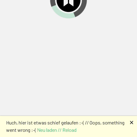
🗙
Huch, hier ist etwas schief gelaufen :-( // Oops, something
went wrong :-(
Neu laden // Reload