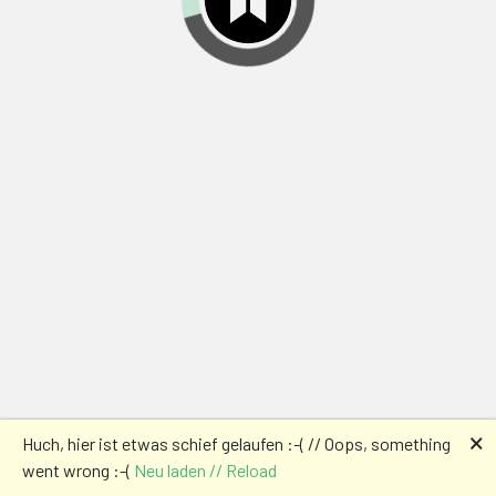
🗙
Huch, hier ist etwas schief gelaufen :-( // Oops, something
went wrong :-(
Neu laden // Reload