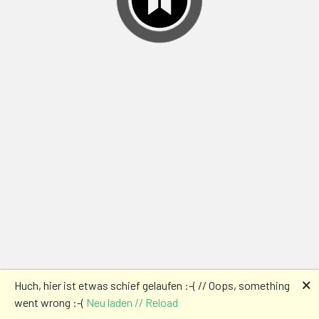
🗙
Huch, hier ist etwas schief gelaufen :-( // Oops, something
went wrong :-(
Neu laden // Reload