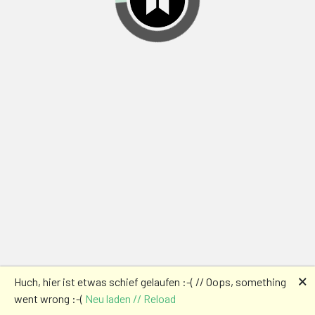
🗙
Huch, hier ist etwas schief gelaufen :-( // Oops, something
went wrong :-(
Neu laden // Reload