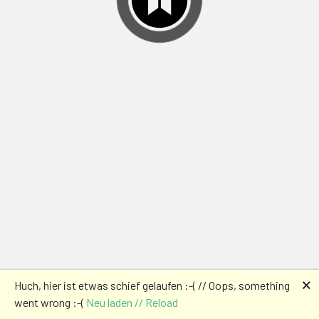
🗙
Huch, hier ist etwas schief gelaufen :-( // Oops, something
went wrong :-(
Neu laden // Reload