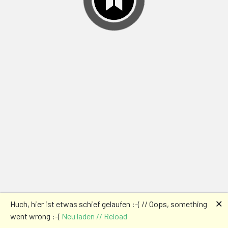
🗙
Huch, hier ist etwas schief gelaufen :-( // Oops, something
went wrong :-(
Neu laden // Reload