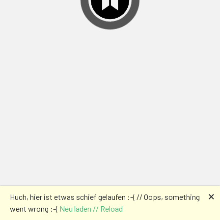
🗙
Huch, hier ist etwas schief gelaufen :-( // Oops, something
went wrong :-(
Neu laden // Reload