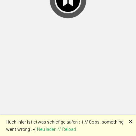
🗙
Huch, hier ist etwas schief gelaufen :-( // Oops, something
went wrong :-(
Neu laden // Reload