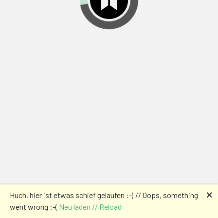
🗙
Huch, hier ist etwas schief gelaufen :-( // Oops, something
went wrong :-(
Neu laden // Reload