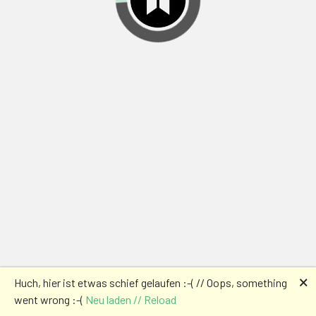
🗙
Huch, hier ist etwas schief gelaufen :-( // Oops, something
went wrong :-(
Neu laden // Reload