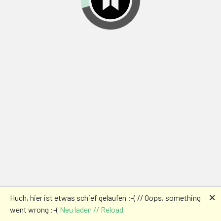
🗙
Huch, hier ist etwas schief gelaufen :-( // Oops, something
went wrong :-(
Neu laden // Reload