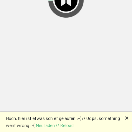
🗙
Huch, hier ist etwas schief gelaufen :-( // Oops, something
went wrong :-(
Neu laden // Reload