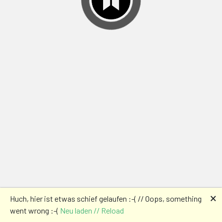
🗙
Huch, hier ist etwas schief gelaufen :-( // Oops, something
went wrong :-(
Neu laden // Reload