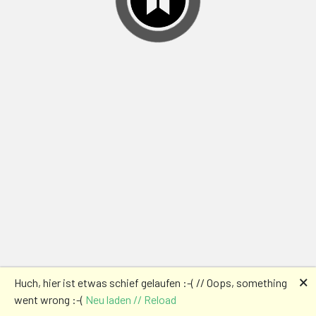
🗙
Huch, hier ist etwas schief gelaufen :-( // Oops, something
went wrong :-(
Neu laden // Reload