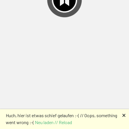
🗙
Huch, hier ist etwas schief gelaufen :-( // Oops, something
went wrong :-(
Neu laden // Reload