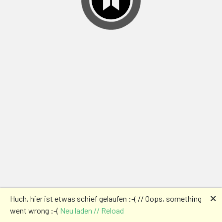
🗙
Huch, hier ist etwas schief gelaufen :-( // Oops, something
went wrong :-(
Neu laden // Reload