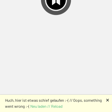
🗙
Huch, hier ist etwas schief gelaufen :-( // Oops, something
went wrong :-(
Neu laden // Reload