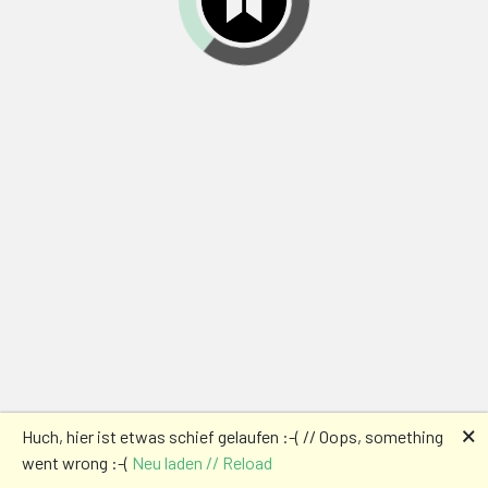
🗙
Huch, hier ist etwas schief gelaufen :-( // Oops, something
went wrong :-(
Neu laden // Reload