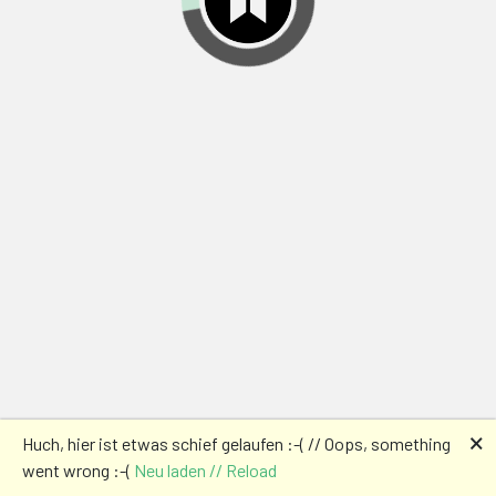
🗙
Huch, hier ist etwas schief gelaufen :-( // Oops, something
went wrong :-(
Neu laden // Reload