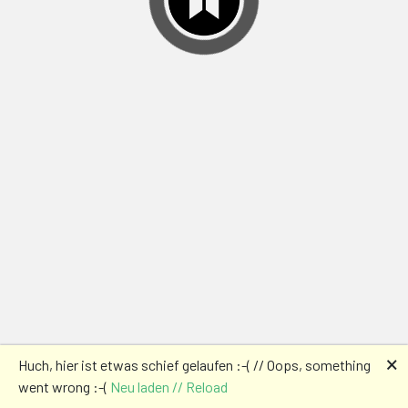
🗙
Huch, hier ist etwas schief gelaufen :-( // Oops, something
went wrong :-(
Neu laden // Reload