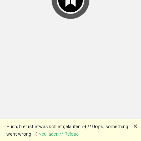
🗙
Huch, hier ist etwas schief gelaufen :-( // Oops, something
went wrong :-(
Neu laden // Reload